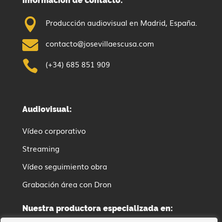
Información de contacto:

Producción audiovisual en Madrid, España.

contacto@josevillaescusa.com

(+34) 685 851 909
Audiovisual:
Vídeo corporativo
Streaming
Vídeo seguimiento obra
Grabación área con Dron
Nuestra productora especializada en:
Vídeo de obra, dron, construcción y real estate