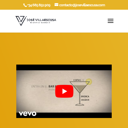
+34 685 851 909
contacto@josevillaescusa.com