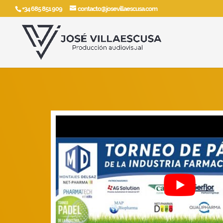
+34 685 851 909
contacto@josevillaescusa.com