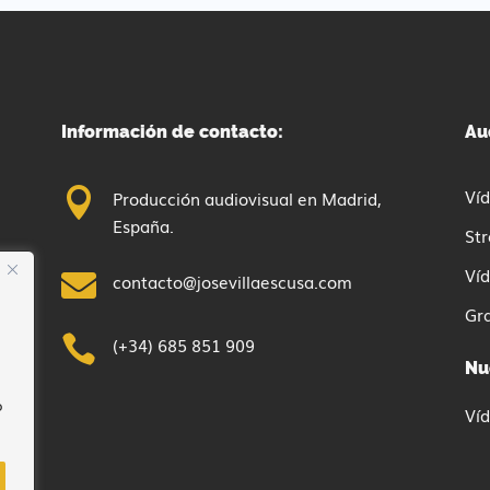
Información de contacto:
Au
Víd

Producción audiovisual en Madrid,
España.
St
Ví

contacto@josevillaescusa.com
id.
Gr
cho

(+34) 685 851 909
Nu
o
Víd