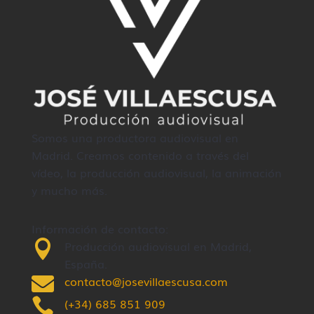
Somos una productora audiovisual en
Madrid. Creamos contenido a través del
vídeo, la producción audiovisual, la animación
y mucho más.
Información de contacto:

Producción audiovisual en Madrid,
España.

contacto@josevillaescusa.com

(+34) 685 851 909