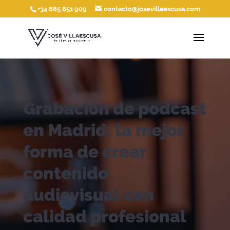
+34 685 851 909
contacto@josevillaescusa.com
Grabación de podcast
en Madrid: la mejor
forma de crear
contenido
audiovisual con
calidad profesional