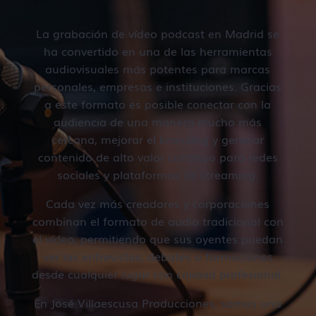
La grabación de vídeo podcast en Madrid se
ha convertido en una de las herramientas
audiovisuales más potentes para marcas
personales, empresas e instituciones. Gracias
a este formato es posible conectar con la
audiencia de una manera mucho más
cercana, mejorar el branding y generar
contenido de alto valor continuo para redes
sociales y plataformas de streaming.
Cada vez más creadores y corporaciones
combinan el formato de audio tradicional con
el vídeo, permitiendo que sus oyentes puedan
ver las entrevistas, debates o formaciones
desde cualquier lugar con calidad profesional.
En José Villaescusa Producciones, somos una