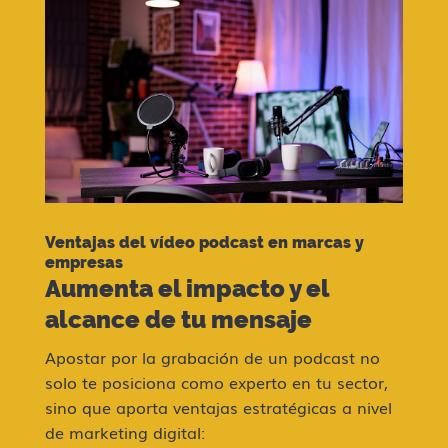
Ventajas del vídeo podcast en marcas y
empresas
Aumenta el impacto y el
alcance de tu mensaje
Apostar por la grabación de un podcast no
solo te posiciona como experto en tu sector,
sino que aporta ventajas estratégicas a nivel
de marketing digital: