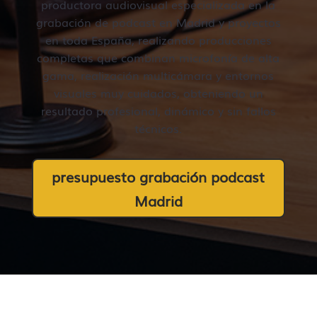
productora audiovisual especializada en la
grabación de podcast en Madrid y proyectos
en toda España, realizando producciones
completas que combinan microfonía de alta
gama, realización multicámara y entornos
visuales muy cuidados, obteniendo un
resultado profesional, dinámico y sin fallos
técnicos.
presupuesto grabación podcast
Madrid